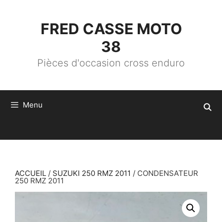
ALLER
AU
CONTENU
FRED CASSE MOTO
38
Pièces d'occasion cross enduro
Menu
ACCUEIL
/
SUZUKI 250 RMZ 2011
/ CONDENSATEUR
250 RMZ 2011