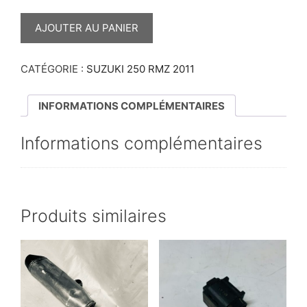
QUANTITÉ
DE
AJOUTER AU PANIER
CONDENSATEUR
250
RMZ
2011
CATÉGORIE :
SUZUKI 250 RMZ 2011
INFORMATIONS COMPLÉMENTAIRES
Informations complémentaires
Produits similaires