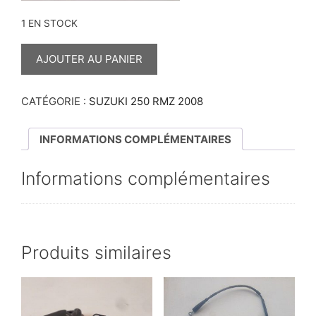
1 EN STOCK
QUANTITÉ
DE
AJOUTER AU PANIER
COUVERCLE
DE
FILTRE
A
CATÉGORIE :
SUZUKI 250 RMZ 2008
HUILE
RMZ
2008
INFORMATIONS COMPLÉMENTAIRES
Informations complémentaires
Produits similaires