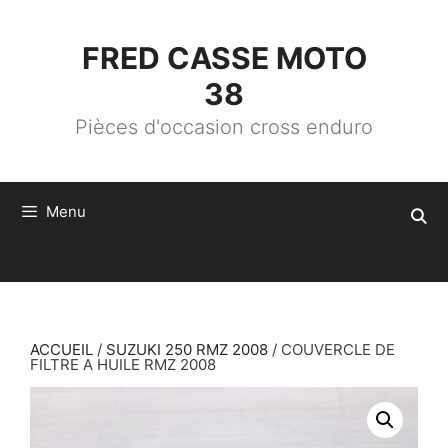
ALLER
AU
CONTENU
FRED CASSE MOTO
38
Pièces d'occasion cross enduro
Menu
ACCUEIL
/
SUZUKI 250 RMZ 2008
/ COUVERCLE DE
FILTRE A HUILE RMZ 2008