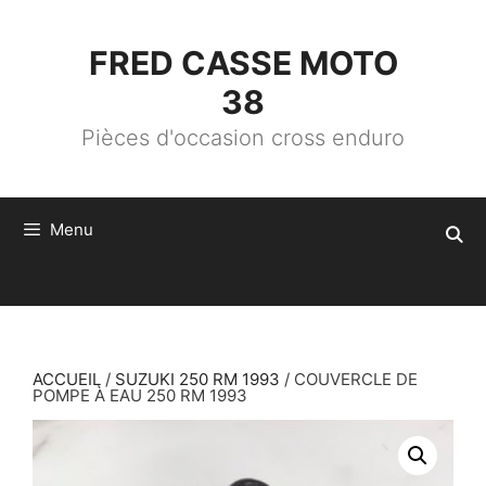
ALLER
AU
CONTENU
FRED CASSE MOTO
38
Pièces d'occasion cross enduro
Menu
ACCUEIL
/
SUZUKI 250 RM 1993
/ COUVERCLE DE
POMPE À EAU 250 RM 1993