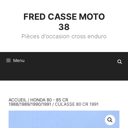
ALLER
AU
CONTENU
FRED CASSE MOTO
38
Pièces d'occasion cross enduro
Menu
ACCUEIL
/
HONDA 80 - 85 CR
1988/1989/1990/1991
/ CULASSE 80 CR 1991