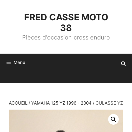
ALLER
AU
CONTENU
FRED CASSE MOTO
38
Pièces d'occasion cross enduro
Menu
ACCUEIL
/
YAMAHA 125 YZ 1996 - 2004
/ CULASSE YZ