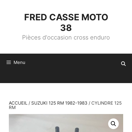
ALLER
AU
CONTENU
FRED CASSE MOTO
38
Pièces d'occasion cross enduro
Menu
ACCUEIL
/
SUZUKI 125 RM 1982-1983
/ CYLINDRE 125
RM