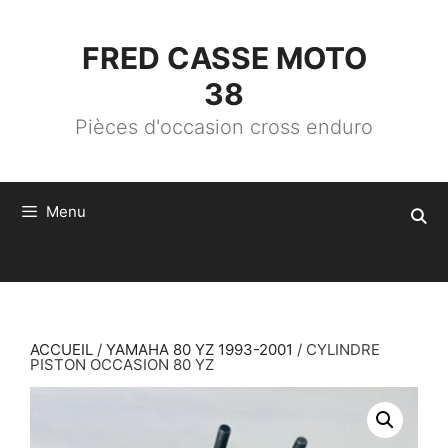
ALLER
AU
CONTENU
FRED CASSE MOTO
38
Pièces d'occasion cross enduro
Menu
ACCUEIL
/
YAMAHA 80 YZ 1993-2001
/ CYLINDRE
PISTON OCCASION 80 YZ