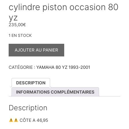
cylindre piston occasion 80
yz
235,00
€
1 EN STOCK
QUANTITÉ
DE
AJOUTER AU PANIER
CYLINDRE
PISTON
OCCASION
80
CATÉGORIE :
YAMAHA 80 YZ 1993-2001
YZ
DESCRIPTION
INFORMATIONS COMPLÉMENTAIRES
Description
CÔTE A 46,95