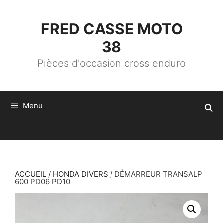
ALLER
AU
CONTENU
FRED CASSE MOTO
38
Pièces d'occasion cross enduro
Menu
ACCUEIL
/
HONDA DIVERS
/ DÉMARREUR TRANSALP
600 PD06 PD10