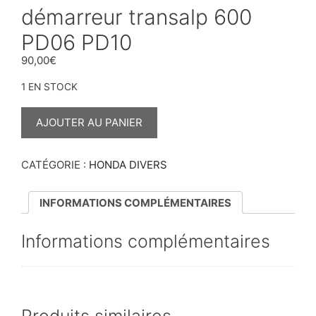
démarreur transalp 600
PD06 PD10
90,00
€
1 EN STOCK
QUANTITÉ
DE
AJOUTER AU PANIER
DÉMARREUR
TRANSALP
600
PD06
CATÉGORIE :
HONDA DIVERS
PD10
INFORMATIONS COMPLÉMENTAIRES
Informations complémentaires
Produits similaires