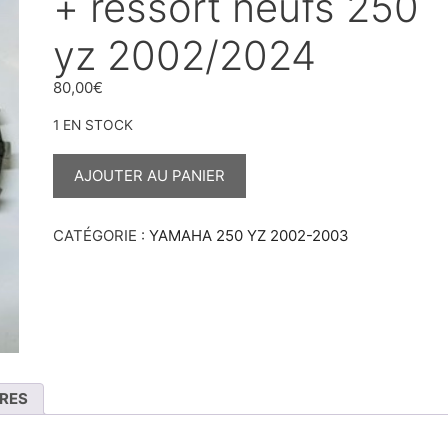
+ ressort neufs 250
yz 2002/2024
80,00
€
1 EN STOCK
QUANTITÉ
DE
AJOUTER AU PANIER
DISQUES
D’EMBRAYAGE
+
RESSORT
CATÉGORIE :
YAMAHA 250 YZ 2002-2003
NEUFS
250
YZ
2002/2024
RES