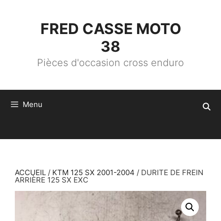
ALLER
AU
CONTENU
FRED CASSE MOTO
38
Pièces d'occasion cross enduro
Menu
ACCUEIL
/
KTM 125 SX 2001-2004
/ DURITE DE FREIN
ARRIÈRE 125 SX EXC