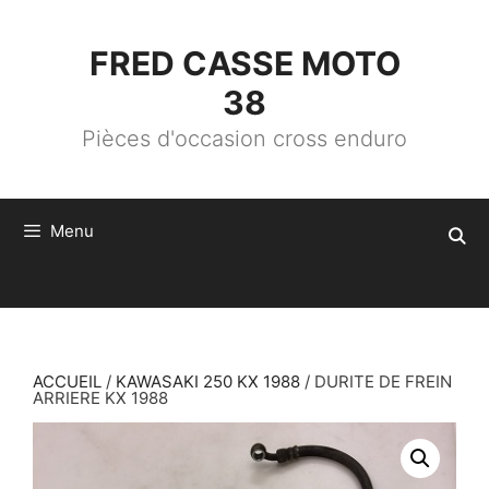
ALLER
AU
CONTENU
FRED CASSE MOTO
38
Pièces d'occasion cross enduro
Menu
ACCUEIL
/
KAWASAKI 250 KX 1988
/ DURITE DE FREIN
ARRIERE KX 1988