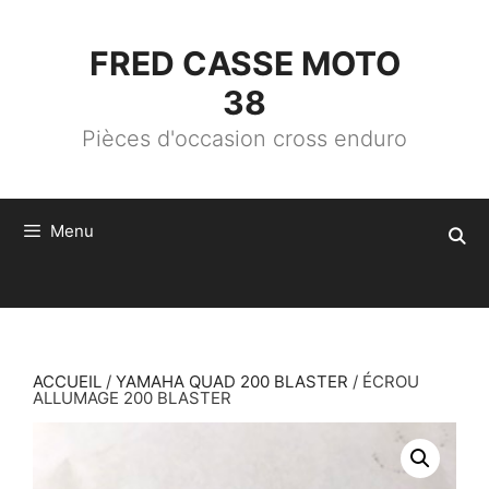
ALLER
AU
CONTENU
FRED CASSE MOTO
38
Pièces d'occasion cross enduro
Menu
ACCUEIL
/
YAMAHA QUAD 200 BLASTER
/ ÉCROU
ALLUMAGE 200 BLASTER