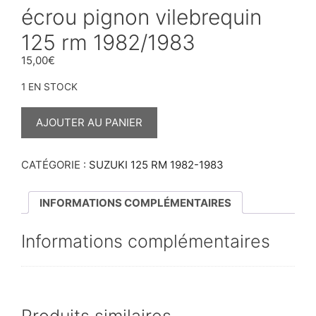
écrou pignon vilebrequin
125 rm 1982/1983
15,00
€
1 EN STOCK
QUANTITÉ
DE
AJOUTER AU PANIER
ÉCROU
PIGNON
VILEBREQUIN
125
CATÉGORIE :
SUZUKI 125 RM 1982-1983
RM
1982/1983
INFORMATIONS COMPLÉMENTAIRES
Informations complémentaires
Produits similaires