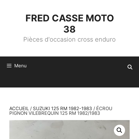
ALLER
AU
CONTENU
FRED CASSE MOTO
38
Pièces d'occasion cross enduro
Menu
ACCUEIL
/
SUZUKI 125 RM 1982-1983
/ ÉCROU
PIGNON VILEBREQUIN 125 RM 1982/1983