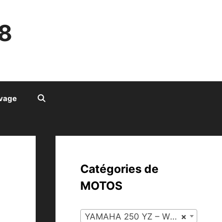
8
ivage
Catégories de
MOTOS
YAMAHA 250 YZ – WRZ 1995 (26)
×