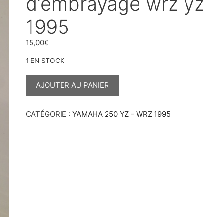
d’embrayage wrz yz
1995
15,00
€
1 EN STOCK
QUANTITÉ
DE
AJOUTER AU PANIER
ECROU
RONDELLE
D'EMBRAYAGE
WRZ
CATÉGORIE :
YAMAHA 250 YZ - WRZ 1995
YZ
1995