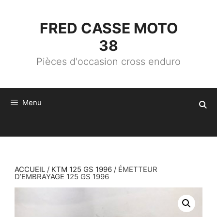
ALLER
AU
CONTENU
FRED CASSE MOTO
38
Pièces d'occasion cross enduro
Menu
ACCUEIL
/
KTM 125 GS 1996
/ ÉMETTEUR
D’EMBRAYAGE 125 GS 1996