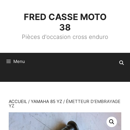
ALLER
AU
CONTENU
FRED CASSE MOTO
38
Pièces d'occasion cross enduro
Menu
ACCUEIL
/
YAMAHA 85 YZ
/ ÉMETTEUR D’EMBRAYAGE
YZ