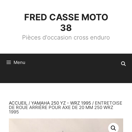
ALLER
AU
CONTENU
FRED CASSE MOTO
38
Pièces d'occasion cross enduro
Menu
ACCUEIL
/
YAMAHA 250 YZ - WRZ 1995
/ ENTRETOISE
DE ROUE ARRIÈRE POUR AXE DE 20 MM 250 WRZ
1995