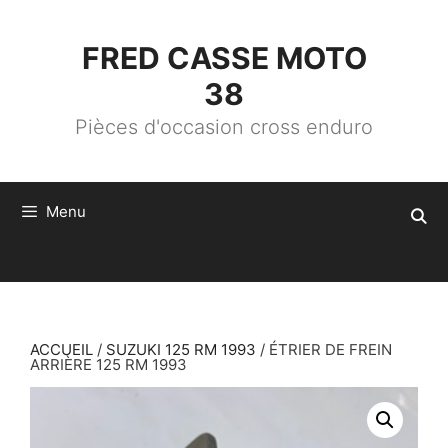
ALLER
AU
CONTENU
FRED CASSE MOTO
38
Pièces d'occasion cross enduro
Menu
ACCUEIL
/
SUZUKI 125 RM 1993
/ ÉTRIER DE FREIN
ARRIÈRE 125 RM 1993