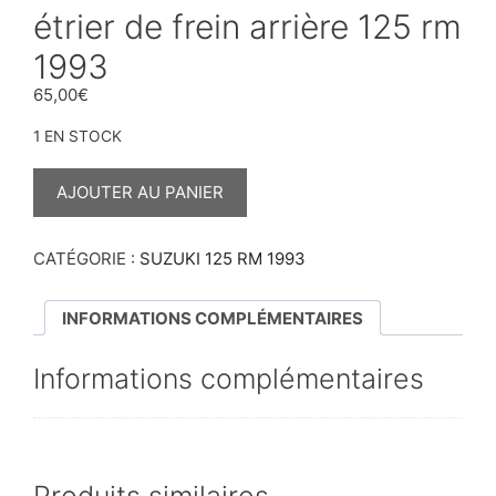
étrier de frein arrière 125 rm
1993
65,00
€
1 EN STOCK
QUANTITÉ
DE
AJOUTER AU PANIER
ÉTRIER
DE
FREIN
ARRIÈRE
CATÉGORIE :
SUZUKI 125 RM 1993
125
RM
1993
INFORMATIONS COMPLÉMENTAIRES
Informations complémentaires
Produits similaires