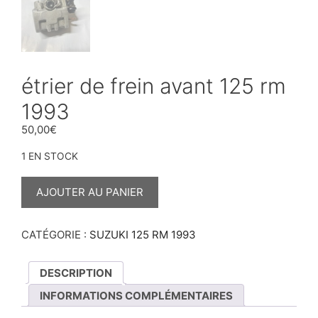
étrier de frein avant 125 rm
1993
50,00
€
1 EN STOCK
QUANTITÉ
DE
AJOUTER AU PANIER
ÉTRIER
DE
FREIN
AVANT
CATÉGORIE :
SUZUKI 125 RM 1993
125
RM
1993
DESCRIPTION
INFORMATIONS COMPLÉMENTAIRES