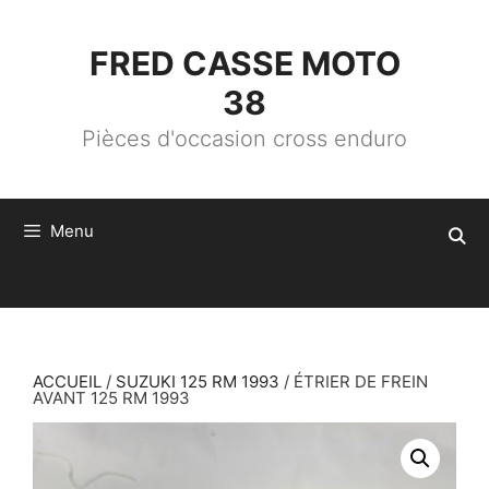
ALLER
AU
CONTENU
FRED CASSE MOTO
38
Pièces d'occasion cross enduro
Menu
ACCUEIL
/
SUZUKI 125 RM 1993
/ ÉTRIER DE FREIN
AVANT 125 RM 1993