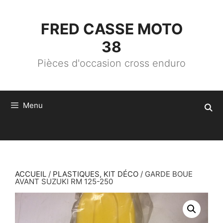
ALLER
AU
CONTENU
FRED CASSE MOTO
38
Pièces d'occasion cross enduro
Menu
ACCUEIL
/
PLASTIQUES, KIT DÉCO
/ GARDE BOUE
AVANT SUZUKI RM 125-250