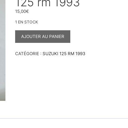
125 rm 1993
15,00
€
1 EN STOCK
QUANTITÉ
DE
AJOUTER AU PANIER
GOUJON
POUR
CYLINDRE
125
CATÉGORIE :
SUZUKI 125 RM 1993
RM
1993