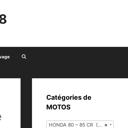
8
ivage
Catégories de
MOTOS
e
HONDA 80 – 85 CR (56)
×