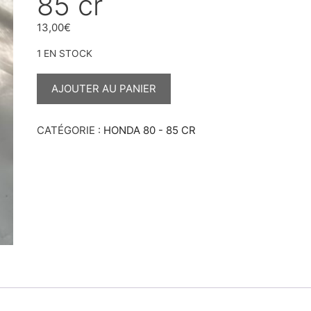
85 cr
13,00
€
1 EN STOCK
QUANTITÉ
DE
AJOUTER AU PANIER
GOUJONS
POUR
CYLINDRE
85
CATÉGORIE :
HONDA 80 - 85 CR
CR