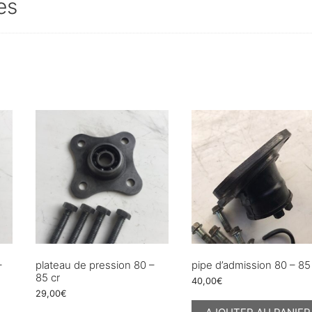
es
–
plateau de pression 80 –
pipe d’admission 80 – 85
85 cr
40,00
€
29,00
€