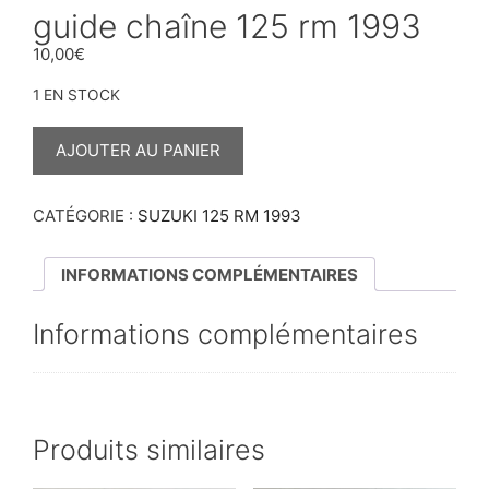
guide chaîne 125 rm 1993
10,00
€
1 EN STOCK
QUANTITÉ
DE
AJOUTER AU PANIER
GUIDE
CHAÎNE
125
RM
CATÉGORIE :
SUZUKI 125 RM 1993
1993
INFORMATIONS COMPLÉMENTAIRES
Informations complémentaires
Produits similaires