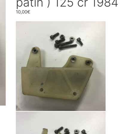
patin ) 125 cr 1984
10,00
€