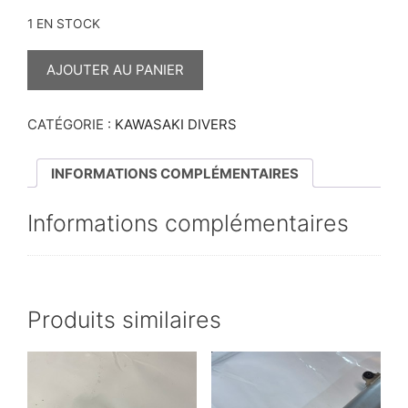
1 EN STOCK
QUANTITÉ
DE
AJOUTER AU PANIER
INSERT
POUR
CYLINDRE
125
CATÉGORIE :
KAWASAKI DIVERS
RM
2007
INFORMATIONS COMPLÉMENTAIRES
Informations complémentaires
Produits similaires