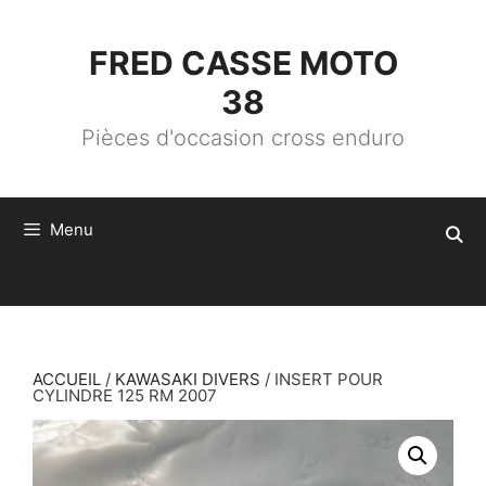
ALLER
AU
CONTENU
FRED CASSE MOTO
38
Pièces d'occasion cross enduro
Menu
ACCUEIL
/
KAWASAKI DIVERS
/ INSERT POUR
CYLINDRE 125 RM 2007