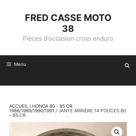
ALLER
AU
CONTENU
FRED CASSE MOTO
38
Pièces d'occasion cross enduro
Menu
ACCUEIL
/
HONDA 80 - 85 CR
1988/1989/1990/1991
/ JANTE ARRIÈRE 14 POUCES 80
– 85 CR