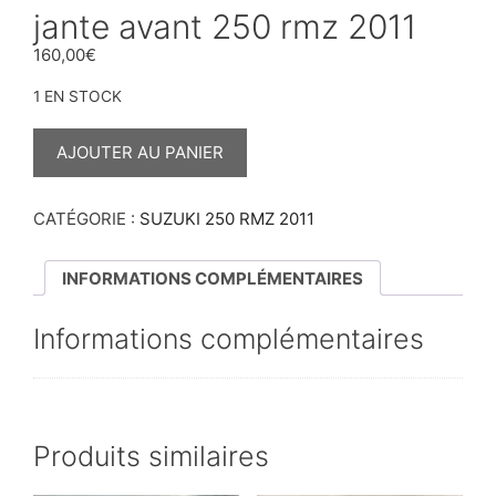
jante avant 250 rmz 2011
160,00
€
1 EN STOCK
QUANTITÉ
DE
AJOUTER AU PANIER
JANTE
AVANT
250
RMZ
CATÉGORIE :
SUZUKI 250 RMZ 2011
2011
INFORMATIONS COMPLÉMENTAIRES
Informations complémentaires
Produits similaires