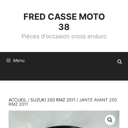
ALLER
AU
CONTENU
FRED CASSE MOTO
38
Pièces d'occasion cross enduro
Menu
ACCUEIL
/
SUZUKI 250 RMZ 2011
/ JANTE AVANT 250
RMZ 2011