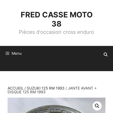
ALLER
AU
CONTENU
FRED CASSE MOTO
38
Pièces d'occasion cross enduro
Menu
ACCUEIL
/
SUZUKI 125 RM 1993
/ JANTE AVANT +
DISQUE 125 RM 1993