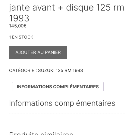
jante avant + disque 125 rm
1993
145,00
€
1 EN STOCK
QUANTITÉ
DE
AJOUTER AU PANIER
JANTE
AVANT
+
DISQUE
CATÉGORIE :
SUZUKI 125 RM 1993
125
RM
1993
INFORMATIONS COMPLÉMENTAIRES
Informations complémentaires
Produits similaires