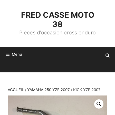
ALLER
AU
CONTENU
FRED CASSE MOTO
38
Pièces d'occasion cross enduro
Menu
ACCUEIL
/
YAMAHA 250 YZF 2007
/ KICK YZF 2007