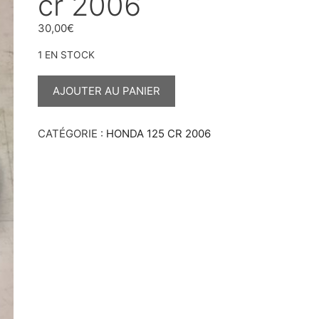
cr 2006
30,00
€
1 EN STOCK
QUANTITÉ
DE
AJOUTER AU PANIER
KIT
DURITES
D’EAU
125
CATÉGORIE :
HONDA 125 CR 2006
CR
2006