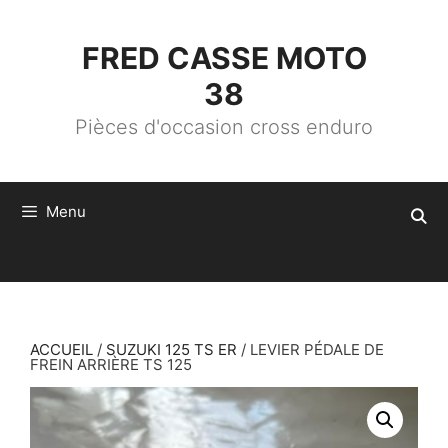
ALLER
AU
CONTENU
FRED CASSE MOTO
38
Pièces d'occasion cross enduro
Menu
ACCUEIL
/
SUZUKI 125 TS ER
/ LEVIER PÉDALE DE
FREIN ARRIÈRE TS 125