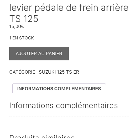
levier pédale de frein arrière
TS 125
15,00
€
1 EN STOCK
QUANTITÉ
DE
AJOUTER AU PANIER
LEVIER
PÉDALE
DE
FREIN
CATÉGORIE :
SUZUKI 125 TS ER
ARRIÈRE
TS
125
INFORMATIONS COMPLÉMENTAIRES
Informations complémentaires
Produits similaires