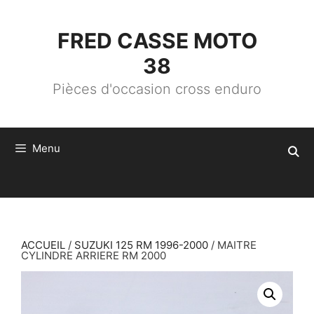
ALLER
AU
CONTENU
FRED CASSE MOTO
38
Pièces d'occasion cross enduro
Menu
ACCUEIL
/
SUZUKI 125 RM 1996-2000
/ MAITRE
CYLINDRE ARRIERE RM 2000