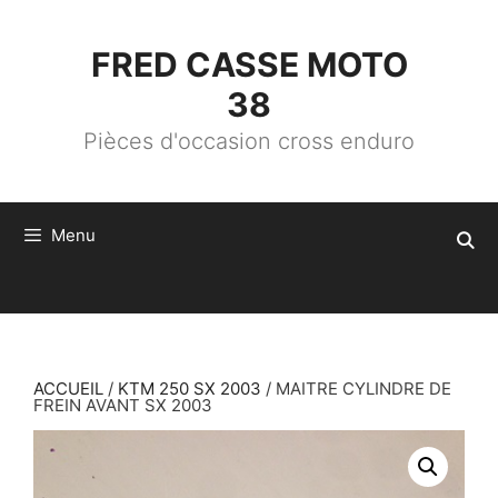
ALLER
AU
CONTENU
FRED CASSE MOTO
38
Pièces d'occasion cross enduro
Menu
ACCUEIL
/
KTM 250 SX 2003
/ MAITRE CYLINDRE DE
FREIN AVANT SX 2003