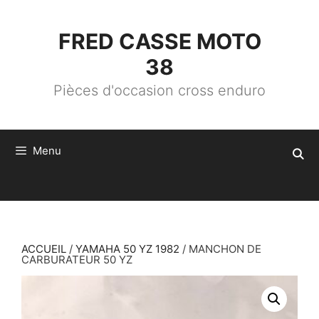
ALLER
AU
CONTENU
FRED CASSE MOTO
38
Pièces d'occasion cross enduro
Menu
ACCUEIL
/
YAMAHA 50 YZ 1982
/ MANCHON DE
CARBURATEUR 50 YZ