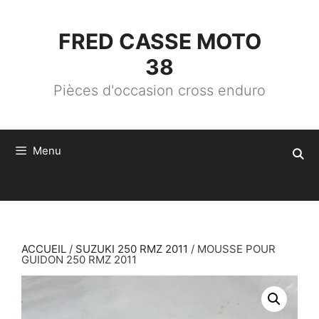
ALLER
AU
CONTENU
FRED CASSE MOTO
38
Pièces d'occasion cross enduro
Menu
ACCUEIL
/
SUZUKI 250 RMZ 2011
/ MOUSSE POUR
GUIDON 250 RMZ 2011