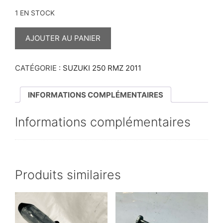
1 EN STOCK
QUANTITÉ
DE
AJOUTER AU PANIER
MOUSSE
POUR
GUIDON
250
CATÉGORIE :
SUZUKI 250 RMZ 2011
RMZ
2011
INFORMATIONS COMPLÉMENTAIRES
Informations complémentaires
Produits similaires