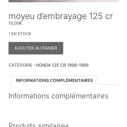
moyeu d’embrayage 125 cr
10,00
€
1 EN STOCK
QUANTITÉ
DE
AJOUTER AU PANIER
MOYEU
D’EMBRAYAGE
125
CR
CATÉGORIE :
HONDA 125 CR 1998-1999
INFORMATIONS COMPLÉMENTAIRES
Informations complémentaires
Produits similaires