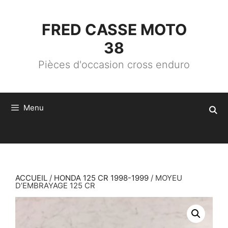
ALLER
AU
CONTENU
FRED CASSE MOTO
38
Pièces d'occasion cross enduro
Menu
ACCUEIL
/
HONDA 125 CR 1998-1999
/ MOYEU
D’EMBRAYAGE 125 CR