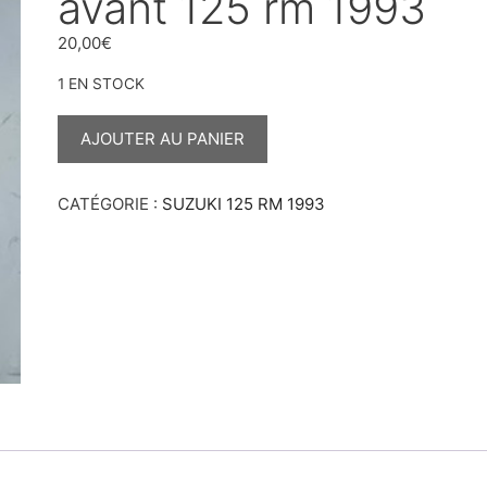
avant 125 rm 1993
20,00
€
1 EN STOCK
QUANTITÉ
DE
AJOUTER AU PANIER
PASSE
DURITE
DE
FREIN
CATÉGORIE :
SUZUKI 125 RM 1993
AVANT
125
RM
1993