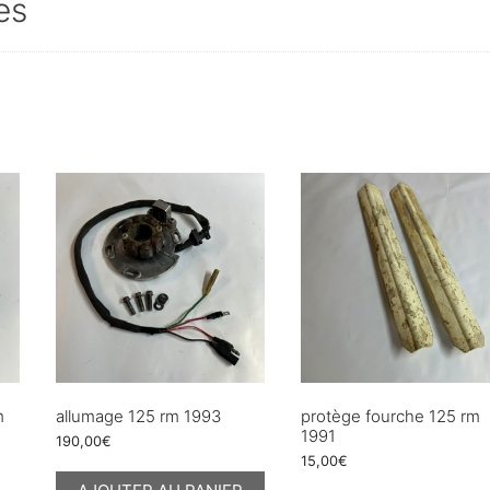
es
m
allumage 125 rm 1993
protège fourche 125 rm
1991
190,00
€
15,00
€