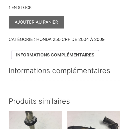
1 EN STOCK
QUANTITÉ
DE
AJOUTER AU PANIER
PASSE
DURITE
DE
FREIN
CATÉGORIE :
HONDA 250 CRF DE 2004 À 2009
AVANT
250
CRF
INFORMATIONS COMPLÉMENTAIRES
2004/2009
Informations complémentaires
Produits similaires