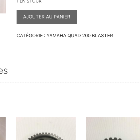
1 EN STOCK
QUANTITÉ
DE
AJOUTER AU PANIER
PIGNON
DE
BOÎTE
ARBRE
CATÉGORIE :
YAMAHA QUAD 200 BLASTER
SECONDAIRE
34
DENTS
200
BLASTER
es