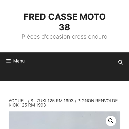
ALLER
AU
CONTENU
FRED CASSE MOTO
38
Pièces d'occasion cross enduro
Menu
ACCUEIL
/
SUZUKI 125 RM 1993
/ PIGNON RENVOI DE
KICK 125 RM 1993