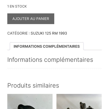
1 EN STOCK
QUANTITÉ
DE
AJOUTER AU PANIER
PIGNON
RENVOI
DE
KICK
CATÉGORIE :
SUZUKI 125 RM 1993
125
RM
1993
INFORMATIONS COMPLÉMENTAIRES
Informations complémentaires
Produits similaires