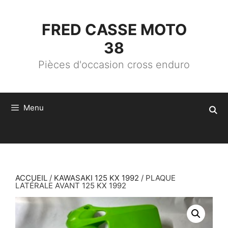
ALLER
AU
CONTENU
FRED CASSE MOTO
38
Pièces d'occasion cross enduro
Menu
ACCUEIL
/
KAWASAKI 125 KX 1992
/ PLAQUE
LATÉRALE AVANT 125 KX 1992