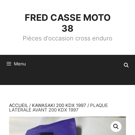
ALLER
AU
CONTENU
FRED CASSE MOTO
38
Pièces d'occasion cross enduro
Menu
ACCUEIL
/
KAWASAKI 200 KDX 1997
/ PLAQUE
LATÉRALE AVANT 200 KDX 1997