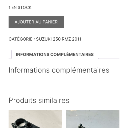
1 EN STOCK
QUANTITÉ
DE
AJOUTER AU PANIER
PLAQUE
LATÉRALE
AVANT
250
CATÉGORIE :
SUZUKI 250 RMZ 2011
RMZ
2011
INFORMATIONS COMPLÉMENTAIRES
Informations complémentaires
Produits similaires