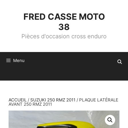
ALLER
AU
CONTENU
FRED CASSE MOTO
38
Pièces d'occasion cross enduro
Menu
ACCUEIL
/
SUZUKI 250 RMZ 2011
/ PLAQUE LATÉRALE
AVANT 250 RMZ 2011