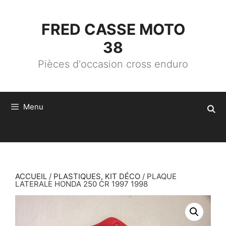
ALLER
AU
CONTENU
FRED CASSE MOTO
38
Pièces d'occasion cross enduro
Menu
ACCUEIL
/
PLASTIQUES, KIT DÉCO
/ PLAQUE
LATERALE HONDA 250 CR 1997 1998