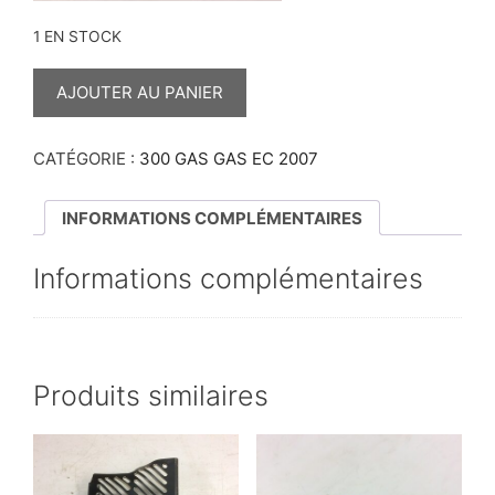
1 EN STOCK
QUANTITÉ
DE
AJOUTER AU PANIER
PLATEAU
D'EMBRAYAGE
300
GAS
CATÉGORIE :
300 GAS GAS EC 2007
GAS
INFORMATIONS COMPLÉMENTAIRES
Informations complémentaires
Produits similaires