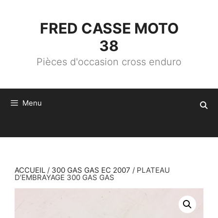
ALLER
AU
CONTENU
FRED CASSE MOTO
38
Pièces d'occasion cross enduro
Menu
ACCUEIL
/
300 GAS GAS EC 2007
/ PLATEAU
D’EMBRAYAGE 300 GAS GAS