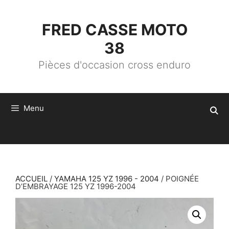
ALLER
AU
CONTENU
FRED CASSE MOTO
38
Pièces d'occasion cross enduro
Menu
ACCUEIL
/
YAMAHA 125 YZ 1996 - 2004
/ POIGNÉE
D’EMBRAYAGE 125 YZ 1996-2004