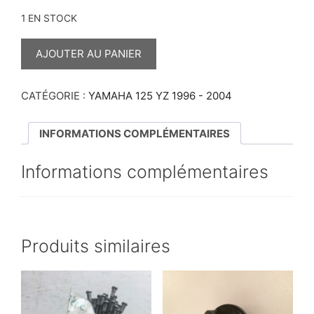
1 EN STOCK
QUANTITÉ
DE
AJOUTER AU PANIER
POIGNÉE
D’EMBRAYAGE
125
YZ
CATÉGORIE :
YAMAHA 125 YZ 1996 - 2004
1996-
2004
INFORMATIONS COMPLÉMENTAIRES
Informations complémentaires
Produits similaires