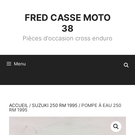
ALLER
AU
CONTENU
FRED CASSE MOTO
38
Pièces d'occasion cross enduro
Menu
ACCUEIL
/
SUZUKI 250 RM 1995
/ POMPE À EAU 250
RM 1995