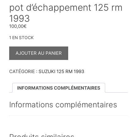
pot d’échappement 125 rm
1993
100,00
€
1 EN STOCK
QUANTITÉ
DE
AJOUTER AU PANIER
POT
D’ÉCHAPPEMENT
125
RM
CATÉGORIE :
SUZUKI 125 RM 1993
1993
INFORMATIONS COMPLÉMENTAIRES
Informations complémentaires
Produits similaires