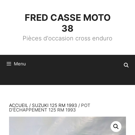
ALLER
AU
CONTENU
FRED CASSE MOTO
38
Pièces d'occasion cross enduro
Menu
ACCUEIL
/
SUZUKI 125 RM 1993
/ POT
D’ÉCHAPPEMENT 125 RM 1993