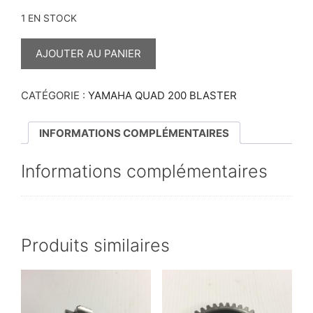
1 EN STOCK
QUANTITÉ
DE
AJOUTER AU PANIER
SUPPORT
PROTECTION
FEUX
AVANT
CATÉGORIE :
YAMAHA QUAD 200 BLASTER
200
BLASTER
INFORMATIONS COMPLÉMENTAIRES
Informations complémentaires
Produits similaires