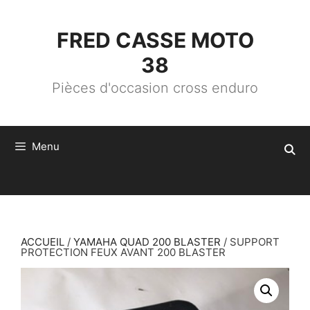
ALLER
AU
CONTENU
FRED CASSE MOTO
38
Pièces d'occasion cross enduro
Menu
ACCUEIL
/
YAMAHA QUAD 200 BLASTER
/ SUPPORT
PROTECTION FEUX AVANT 200 BLASTER