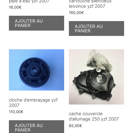
pipe a eau yzf 2007
cartouche silencieux
leovince yzf 2007
16,00
€
160,00
€
AJOUTER AU
PANIER
AJOUTER AU
PANIER
cloche d’embrayage yzf
2007
110,00
€
cache couvercle
d’allumage 250 yzf 2007
AJOUTER AU
65,00
€
PANIER