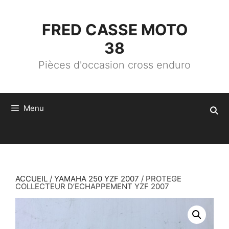
ALLER
AU
CONTENU
FRED CASSE MOTO
38
Pièces d'occasion cross enduro
Menu
ACCUEIL
/
YAMAHA 250 YZF 2007
/ PROTEGE
COLLECTEUR D’ECHAPPEMENT YZF 2007